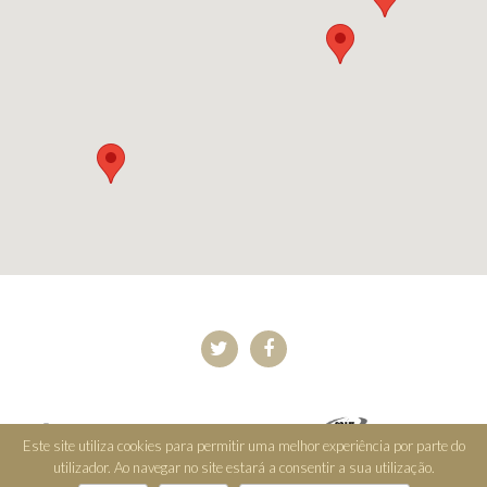
© 2026 FJS Consultoria. Desenvolvido por
.
Política de
Este site utiliza cookies para permitir uma melhor experiência por parte do
Privacidade
Livro de Reclamações Eletrónico
utilizador. Ao navegar no site estará a consentir a sua utilização.